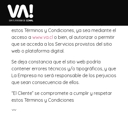
Condes, correo electrónico contacto@coval.cl ,
sociedad constituida bajo las leyes de la
República de Chile. Este acuerdo constituye un
contrato vinculante para las partes. Al aceptar
estos Términos y Condiciones, ya sea mediante el
acceso a
www.va.cl
o bien, al autorizar o permitir
que se acceda a los Servicios provistos del sitio
web o plataforma digital.
Se deja constancia que el sitio web podría
contener errores técnicos y/o tipográficos, y que
La Empresa no será responsable de los perjuicios
que sean consecuencia de ellos.
“El Cliente” se compromete a cumplir y respetar
estos Términos y Condiciones